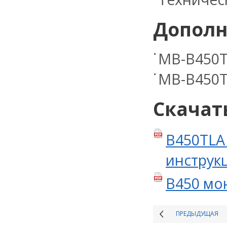
Дополн
MB-B450T
MB-B450T
Скачат
B450TLA
инструкц
B450 мо
ПРЕДЫДУЩАЯ