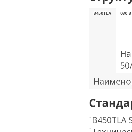
B450TLA
030 В
На
50
Наимено
Станда
B450TLA 
Техничес