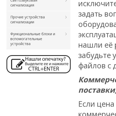
Светозвуковая
исключите
сигнализация
задать во
Прочие устройства
оборудова
сигнализации
эксплуата
Функциональные блоки и
вспомогательные
нашли её 
устройства
забудьте 
файлов с 
Коммерче
поставки
Если цена
коммерчес