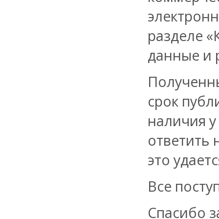
электронн
разделе «
данные и 
Полученны
срок публ
наличия у
ответить 
это удает
Все посту
Спасибо з