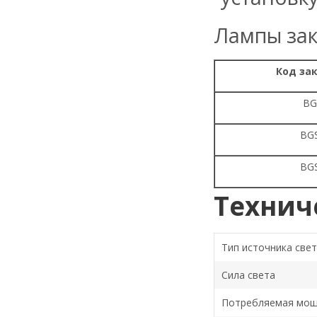
Лампы зак
Код за
BG
BG
BG
Технич
Тип источника све
Сила света
Потребляемая мощ