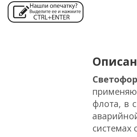
Описа
Светофо
применяют
флота, в 
аварийно
системах 