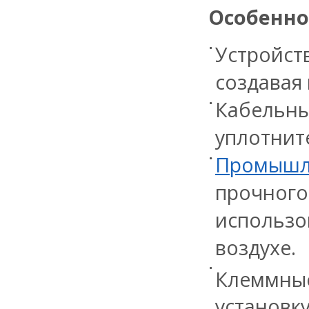
Особенно
Устройс
создавая
Кабельн
уплотнит
Промышл
прочного
использо
воздухе.
Клеммные
установку