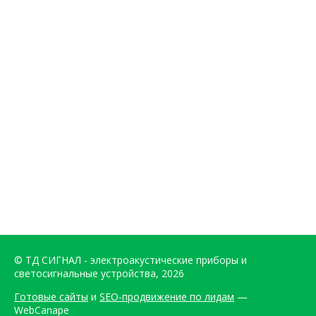
© ТД СИГНАЛ - электроакустические приборы и
светосигнальные устройства, 2026
Готовые сайты
и
SEO-продвижение по лидам
—
WebCanape