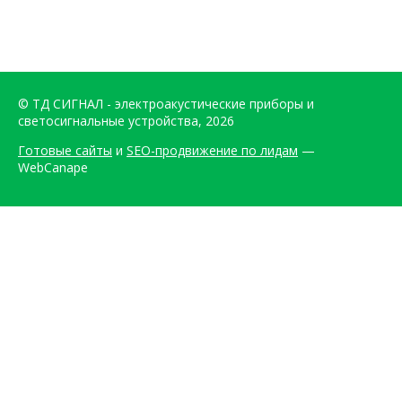
© ТД СИГНАЛ - электроакустические приборы и
светосигнальные устройства, 2026
Готовые сайты
и
SEO-продвижение по лидам
—
WebCanape