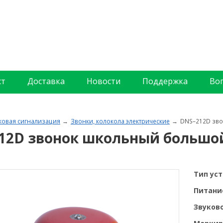
ст
Доставка
Новости
Поддержка
Во
ковая сигнализация
Звонки, колокола электрические
DNS–212D зв
12D звонок школьный большо
Тип ус
Питани
Звуково