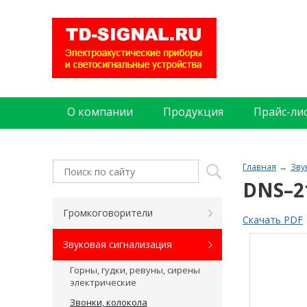
О компании
Продукция
Прайс-ли
Главная
Зву
DNS–2
Громкоговорители
Скачать PDF
Звуковая сигнализация
Горны, гудки, ревуны, сирены
электрические
Звонки, колокола