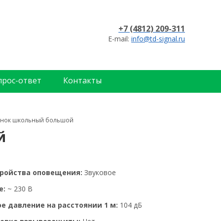
+7 (4812) 209-311
E-mail:
info@td-signal.ru
прос-ответ
Контакты
онок школьный большой
й
тройства оповещения:
Звуковое
е:
~ 230 В
е давление на расстоянии 1 м:
104 дБ