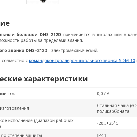
ние
льный большой DNS 212D
применяется в школах или в каче
ожность работы за пределами здания.
ого звонка DNS–212D
- электромеханический.
я совместно с
командоконтроллером школьного звонка SDM-10
еские характеристики
ый ток
0,07 А
Стальная чаша (ø 
изготовления
поликарбоната
кое исполнение (диапазон рабочих
-20...+35°C
)
 по степени защиты
IP44