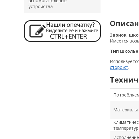
вспомогательные
устройства
Описа
Звонок шко
Имеется возм
Тип школьн
Используетс
сторож"
.
Технич
Потребляем
Материалы 
Климатичес
температур
Исполнение