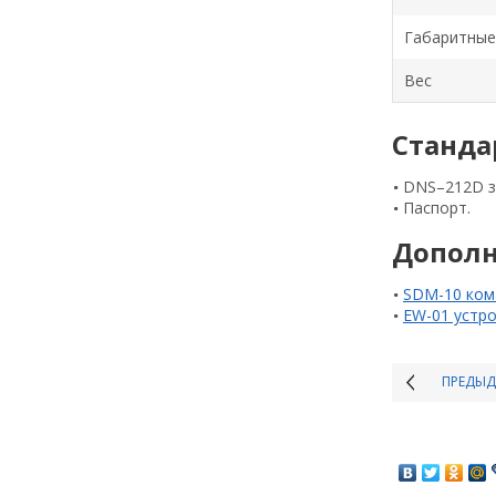
Габаритные
Вес
Станда
DNS–212D з
Паспорт.
Дополн
SDM-10 ком
EW-01 устр
ПРЕДЫ