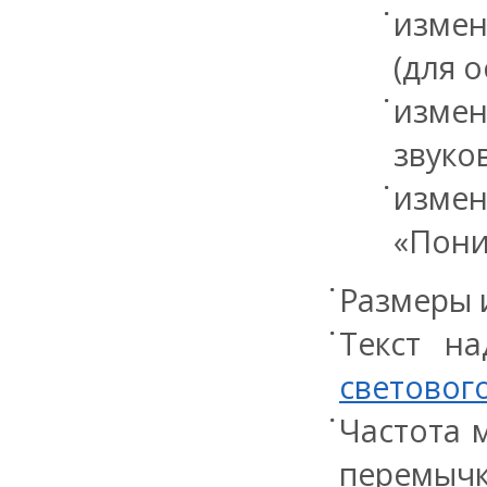
измен
(для 
измен
звуко
изме
«Пони
Размеры 
Текст на
световог
Частота 
перемычке