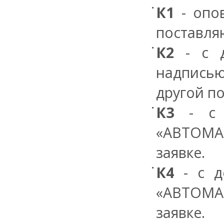
К1
- опов
поставля
К2
- с д
надпись
другой по
К3
- с д
«АВТОМА
заявке.
К4
- с д
«АВТОМА
заявке.