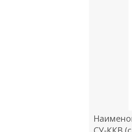
Наименов
СУ-ККВ (