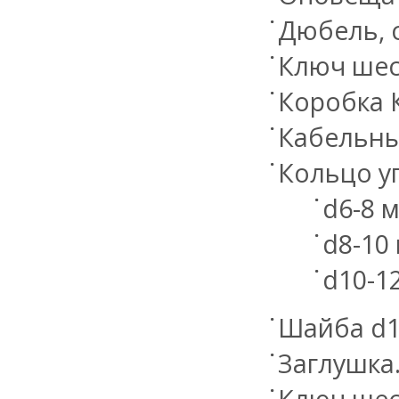
Дюбель, 
Ключ шес
Коробка К
Кабельны
Кольцо у
d6-8 
d8-10
d10-1
Шайба d1
Заглушка
Ключ шес