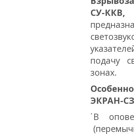
Взрывоза
СУ-ККВ,
предназ
светозв
указателе
подачу с
зонах.
Особенно
ЭКРАН-СЗ
В опове
(перемычк