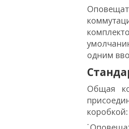
Оповеща
коммутац
комплект
умолчани
одним вв
Станда
Общая ко
присоед
коробкой:
Оповещат