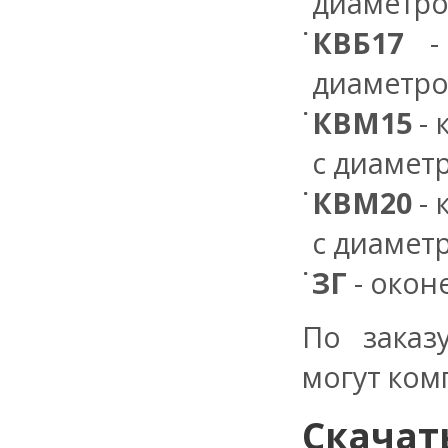
диаметро
КВБ17
-
диаметро
КВМ15
- 
с диамет
КВМ20
- 
с диамет
ЗГ
- окон
По заказ
могут ком
Скачат