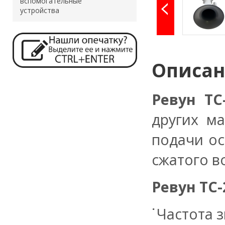
вспомогательные
устройства
Описа
Ревун ТС
других м
подачи о
сжатого в
Ревун
ТС-
Частота з