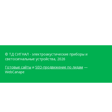
© ТД СИГНАЛ - электроакустические приборы и
светосигнальные устройства, 2026
Готовые сайты
и
SEO-продвижение по лидам
—
WebCanape