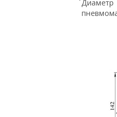
Диамет
пневмома