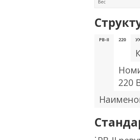
Вес
Структ
РВ-II
220
У
Номи
220 
Наимено
Станда