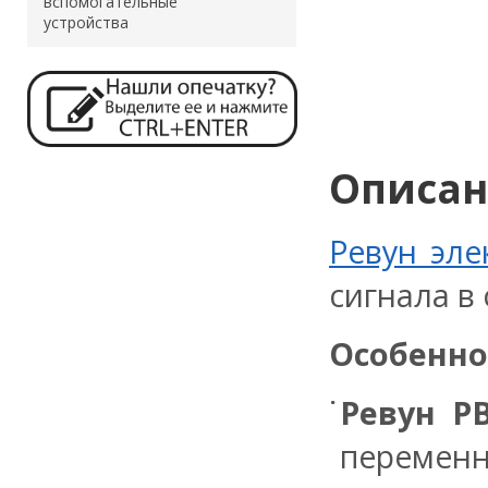
вспомогательные
устройства
Описа
Ревун эле
сигнала в
Особенно
Ревун РВ
переменно