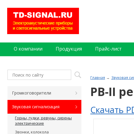
О компании
Продукция
Прайс-лист
Главная
Звуковая си
РВ-II 
Громкоговорители
Скачать P
Звуковая сигнализация
Горны, гудки, ревуны, сирены
электрические
Звонки, колокола