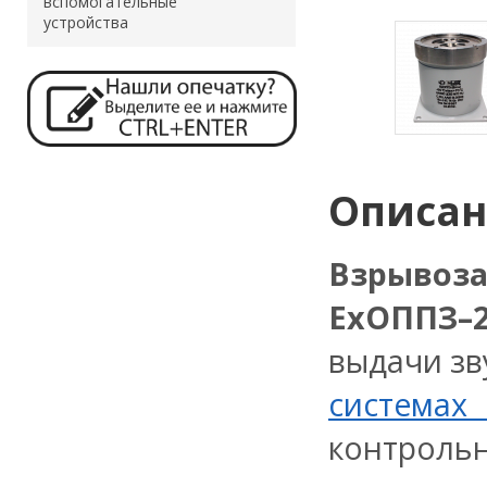
вспомогательные
устройства
Описа
Взрывоз
Ex
ОППЗ–
выдачи зв
системах
контрольн