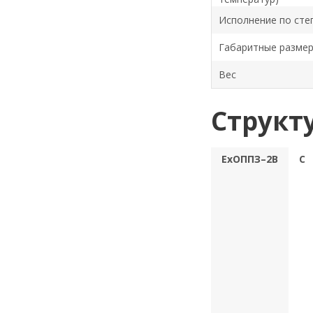
Исполнение по сте
Габаритные разме
Вес
Структ
ЕхОППЗ–2В
С