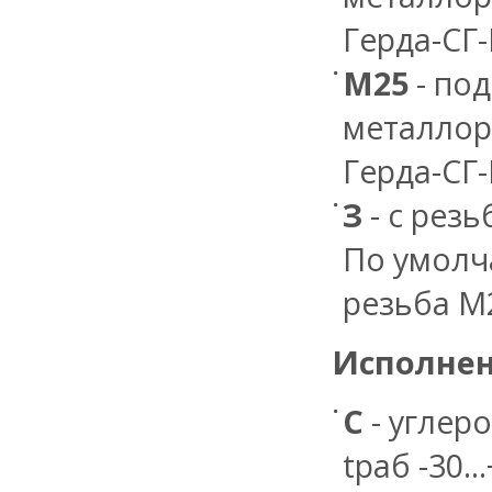
Герда-СГ
М25
- под
металлор
Герда-СГ
З
- с рез
По умолч
резьба М
Исполнен
С
- углер
tраб -30..