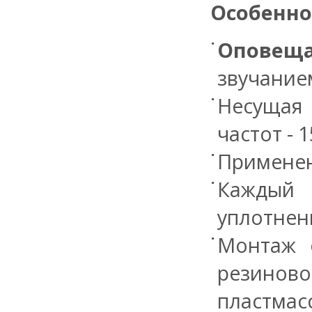
Особенно
Оповещ
звучание
Несущая 
частот - 
Применен
Каждый
уплотнени
Монтаж 
резинов
пластма