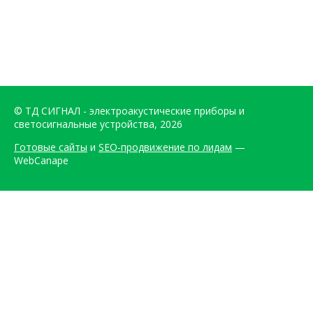
© ТД СИГНАЛ - электроакустические приборы и
светосигнальные устройства, 2026
Готовые сайты
и
SEO-продвижение по лидам
—
WebCanape