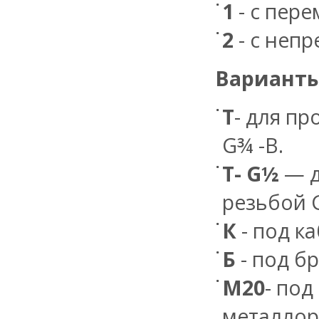
1
- с пер
2
- с неп
Варианты
Т
- для п
G¾ -В.
Т- G½
— д
резьбой 
К
- под к
Б
- под б
М20
- под
металлор