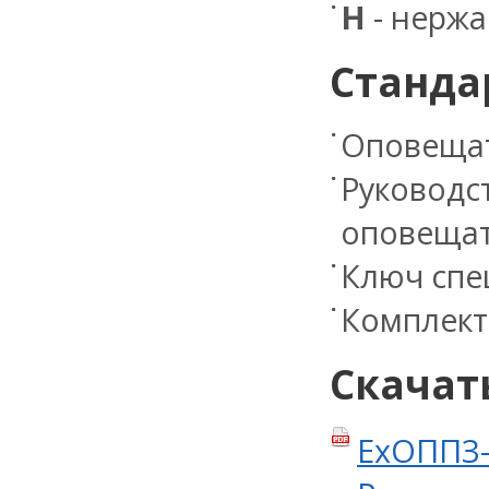
Н
- нержа
Станда
Оповещат
Руководст
оповещат
Ключ спец
Комплект
Скачат
ЕхОППЗ–