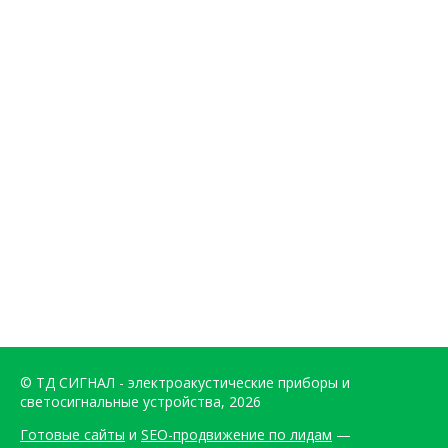
© ТД СИГНАЛ - электроакустические приборы и
светосигнальные устройства, 2026
Готовые сайты
и
SEO-продвижение по лидам
—