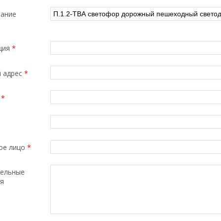
ание
ция
*
 адрес
*
с
*
ое лицо
*
ельные
я