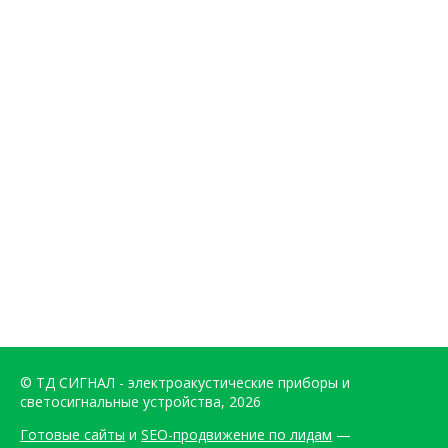
© ТД СИГНАЛ - электроакустические приборы и
светосигнальные устройства, 2026
Готовые сайты
и
SEO-продвижение по лидам
—