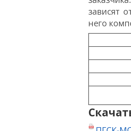
зависят о
него комп
Скачат
ПГСК-МО