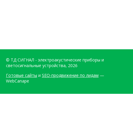
© ТД СИГНАЛ - электроакустические приборы и
светосигнальные устройства, 2026
Готовые сайты
и
SEO-продвижение по лидам
—
WebCanape