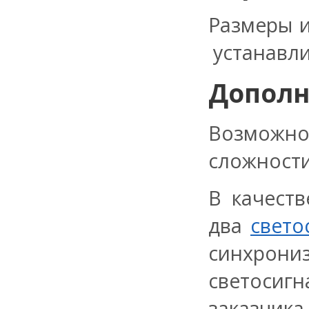
Размеры и
устанавли
Дополн
Возможн
сложности
В качест
два
свето
синхрони
светос
заказчик