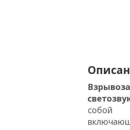
Описа
Взрывоз
светозв
собой к
включающи