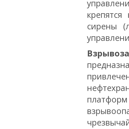
управлен
крепятся
сирены (
управлени
Взрывоз
предназн
привлече
нефтехр
платфор
взрывоопа
чрезвычай