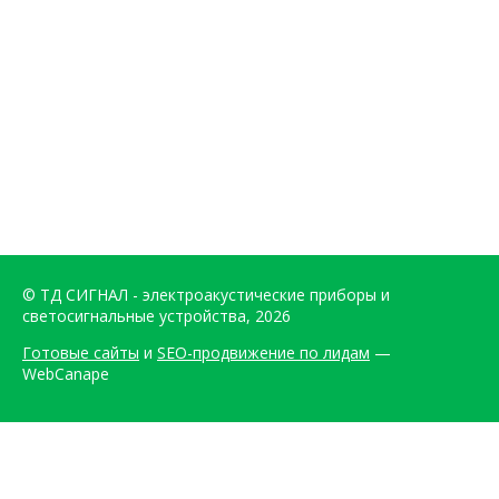
© ТД СИГНАЛ - электроакустические приборы и
светосигнальные устройства, 2026
Готовые сайты
и
SEO-продвижение по лидам
—
WebCanape