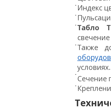
Индекс цв
Пульсация
Табло 
свечение 
Также д
оборудов
условиях.
Сечение п
Креплени
Технич