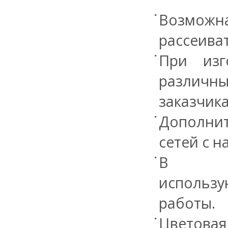
Возможна
рассеива
При изг
различны
заказчика
Дополнит
сетей с н
В кач
использ
работы.
Цветовая 