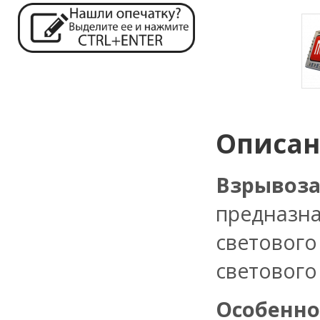
Описа
Взрыво
предназн
световог
светового
Особенно