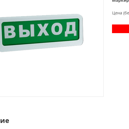
Маркир
Цена (б
ние