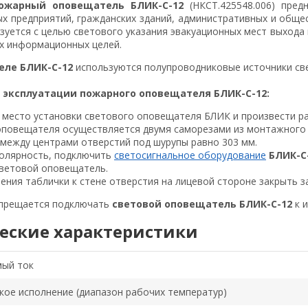
ожарный оповещатель БЛИК-С-12
(НКСТ.425548.006) пред
 предприятий, гражданских зданий, административных и обще
зуется с целью светового указания эвакуационных мест выхода 
х информационных целей.
еле БЛИК-С-12
используются полупроводниковые источники све
 эксплуатации пожарного оповещателя БЛИК-С-12:
 место установки светового оповещателя БЛИК и произвести ра
оповещателя осуществляется двумя саморезами из монтажного 
между центрами отверстий под шурупы равно 303 мм.
олярность, подключить
светосигнальное оборудование
БЛИК-С
световой оповещатель.
ения таблички к стене отверстия на лицевой стороне закрыть з
апрещается подключать
световой оповещатель
БЛИК-С-12
к и
еские характеристики
ый ток
кое исполнение (диапазон рабочих температур)