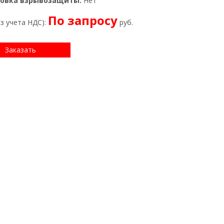
овка взрывозащиты:
Нет
По запросу
ез учета НДС):
руб.
Заказать