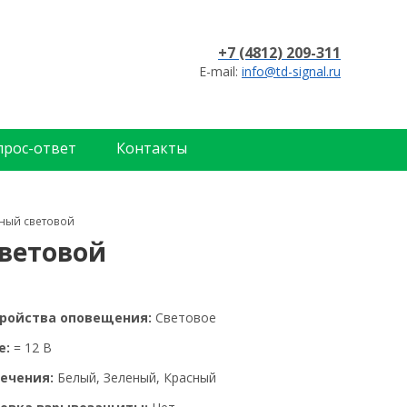
+7 (4812) 209-311
E-mail:
info@td-signal.ru
прос-ответ
Контакты
ный световой
ветовой
тройства оповещения:
Световое
е:
= 12 В
ечения:
Белый, Зеленый, Красный