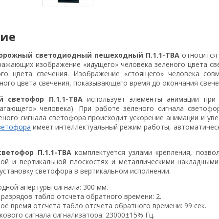
ние
орожный светодиодный пешеходный П.1.1-ТВА
относится
ражающих изображение «идущего» человека зеленого цвета св
ого цвета свечения. Изображение «стоящего» человека сов
ного цвета свечения, показывающего время до окончания свече
 светофор П.1.1-ТВА
использует элементы анимации при 
агающего» человека). При работе зеленого сигнала светофо
еного сигнала светофора происходит ускорение анимации и уве
ветофора
имеет интеллектуальный режим работы, автоматичес
ветофор П.1.1-ТВА
комплектуется узлами крепления, позво
ной и вертикальной плоскостях и металлическими накладным
установку светофора в вертикальном исполнении.
дной апертуры сигнала: 300 мм.
разрядов табло отсчета обратного времени: 2.
е время отсчета табло отсчета обратного времени: 99 сек.
кового сигнала сигнализатора: 23000±15% Гц.