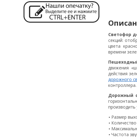
Описа
Светофор д
секций: отоб
цвета красн
времени зеле
Пешеходный
движения «ш
действия зел
дорожного с
контроллера.
Дорожный с
горизонталь
производить 
Размер выхо
Количество 
Максимально
Частота зву