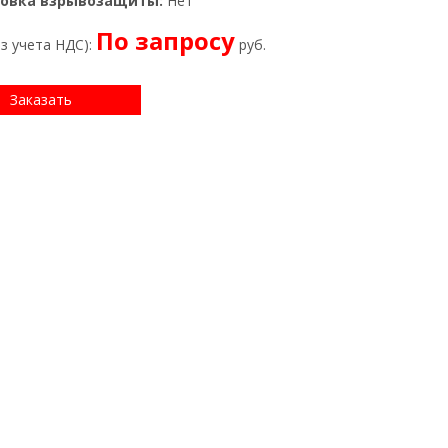
овка взрывозащиты:
Нет
По запросу
ез учета НДС):
руб.
Заказать