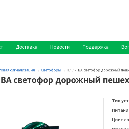
ст
Доставка
Новости
Поддержка
Во
товая сигнализация
Светофоры
П.1.1-ТВА светофор дорожный пе
-ТВА светофор дорожный пеш
Тип ус
Питани
Цвет св