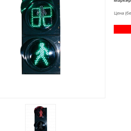
Маркир
Цена (б