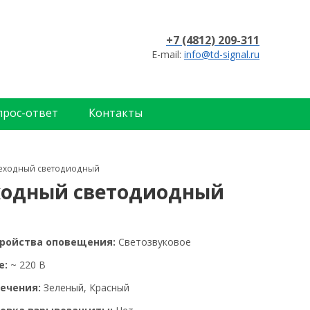
+7 (4812) 209-311
E-mail:
info@td-signal.ru
прос-ответ
Контакты
шеходный светодиодный
еходный светодиодный
тройства оповещения:
Светозвуковое
е:
~ 220 В
ечения:
Зеленый, Красный