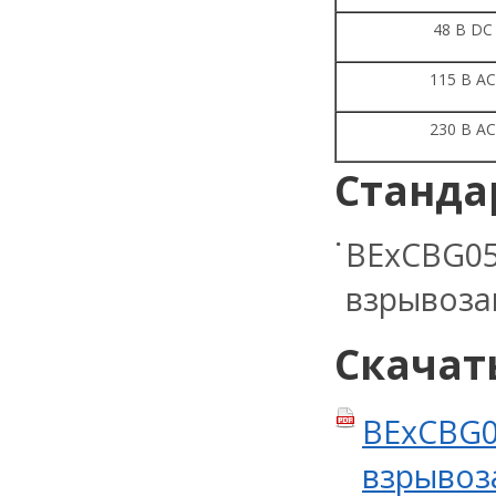
48 В DC
115 В AC
230 В AC
Станда
BExCBG05
взрывоз
Скачат
BExCBG0
взрывоз