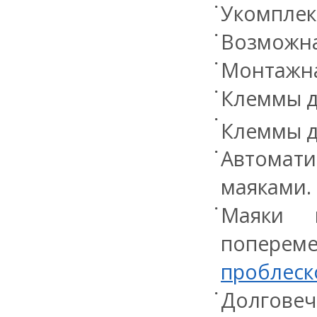
Укомплек
Возможна
Монтажна
Клеммы д
Клеммы д
Автомат
маяками.
Маяки м
поперем
проблеск
Долговеч