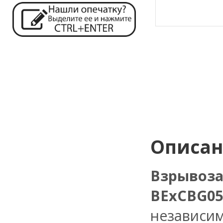
Описа
Взрывоз
BExCBG05
независи