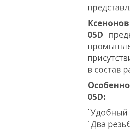
представл
Ксенон
05D
пред
промышл
присутств
в состав 
Особенн
05D
:
Удобный 
Два резь