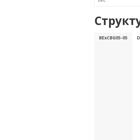
Структ
BExCBG05-05
D