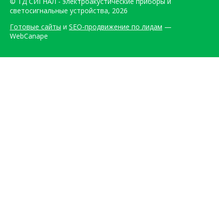
© ТД СИГНАЛ - электроакустические приборы и
светосигнальные устройства, 2026
Готовые сайты
и
SEO-продвижение по лидам
—
WebCanape