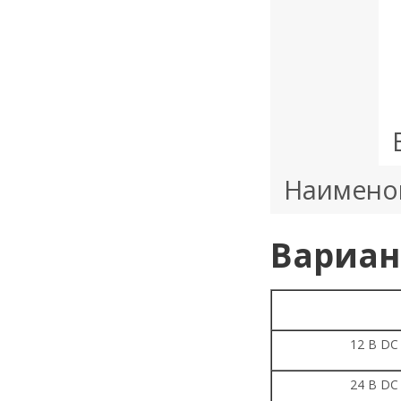
Наимено
Вариан
12 В DC
24 В DC