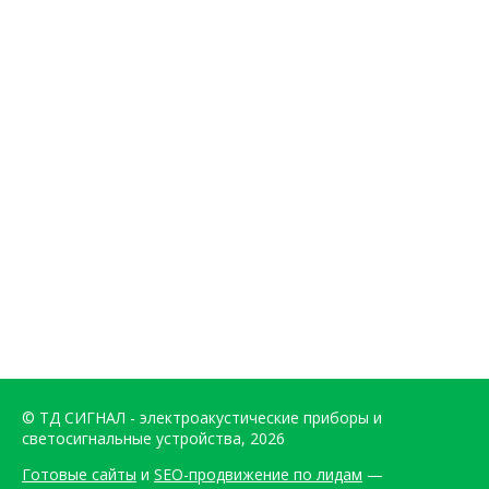
© ТД СИГНАЛ - электроакустические приборы и
светосигнальные устройства, 2026
Готовые сайты
и
SEO-продвижение по лидам
—