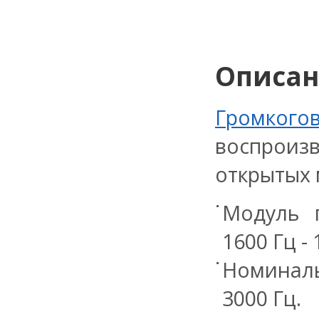
Описа
Громког
воспрои
открытых 
Модуль п
1600 Гц - 
Номиналь
3000 Гц.