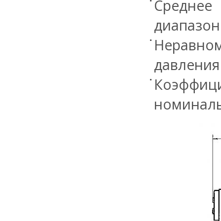
Среднее
диапазоне
Неравно
давления 
Коэффици
номиналь