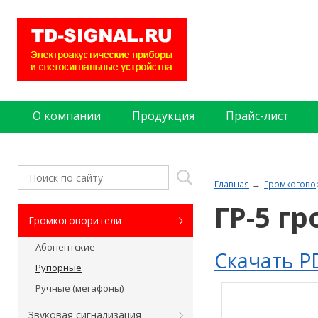
О компании
Продукция
Прайс-лист
Главная
Громкогово
ГР-5 г
Громкоговорители
Абонентские
Скачать P
Рупорные
Ручные (мегафоны)
Звуковая сигнализация