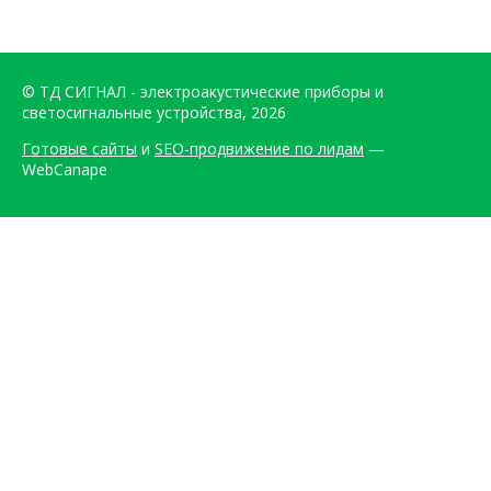
© ТД СИГНАЛ - электроакустические приборы и
светосигнальные устройства, 2026
Готовые сайты
и
SEO-продвижение по лидам
—
WebCanape