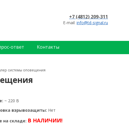
+7 (4812) 209-311
E-mail:
info@td-signal.ru
прос-ответ
Контакты
ллер системы оповещения
вещения
е:
~ 220 В
овка взрывозащиты:
Нет
В НАЛИЧИИ!
 на складе: