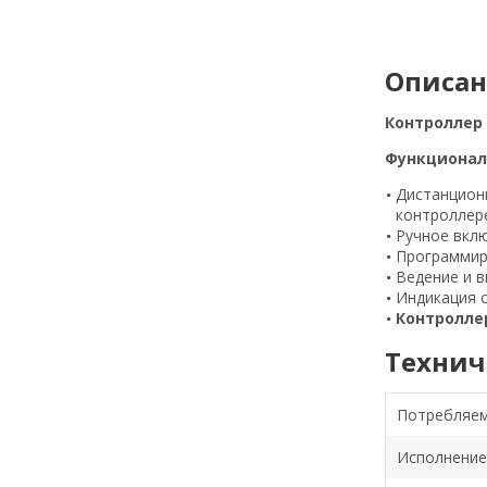
Описа
Контроллер
Функционал
Дистанцион
контроллере
Ручное вкл
Программир
Ведение и в
Индикация 
Контролле
Технич
Потребляе
Исполнение