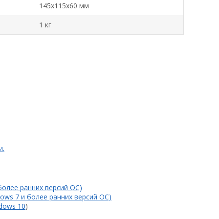
145х115х60 мм
1 кг
и.
 более ранних версий ОС)
ows 7 и более ранних версий ОС)
ndows 10
)