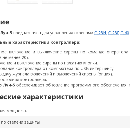
ние
 Луч-5
предназначен для управления сиренами
С-28Н,
С-28Г
С-40
ьные характеристики контроллера:
ное включение и выключение сирены по команде оператора 
 не менее 20).
ючение и выключение сирены по нажатию кнопки.
ование контроллера от компьютера по USB интерфейсу.
ыдачу журнала включений и выключений сирены (опция).
состояния контроллера.
р Луч-5
обеспечивает обновление программного обеспечения п
еские характеристики
мая мощность
 по степени защиты